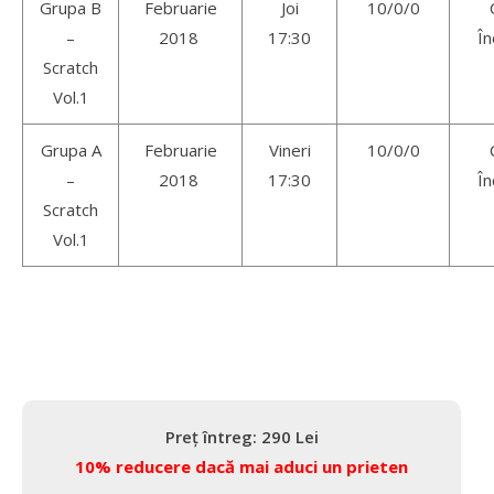
Grupa B
Februarie
Joi
10/0/0
–
2018
17:30
În
Scratch
Vol.1
Grupa A
Februarie
Vineri
10/0/0
–
2018
17:30
În
Scratch
Vol.1
Preț întreg: 290 Lei
10% reducere dacă mai aduci un prieten