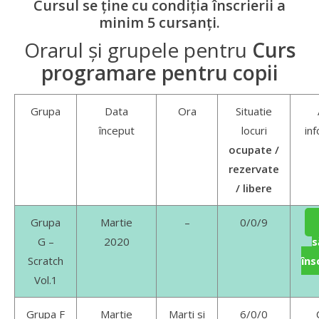
Cursul se ține cu condiția înscrierii a
minim 5 cursanți.
Orarul și grupele pentru
Curs
programare pentru copii
Grupa
Data
Ora
Situatie
început
locuri
inf
ocupate /
rezervate
/ libere
Grupa
Martie
–
0/0/9
G –
2020
s
Scratch
îns
Vol.1
Grupa F
Martie
Marti si
6/0/0