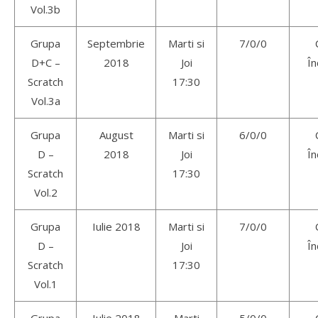
Vol.3b
Grupa
Septembrie
Marti si
7/0/0
D+C –
2018
Joi
În
Scratch
17:30
Vol.3a
Grupa
August
Marti si
6/0/0
D –
2018
Joi
În
Scratch
17:30
Vol.2
Grupa
Iulie 2018
Marti si
7/0/0
D –
Joi
În
Scratch
17:30
Vol.1
Grupa
Iulie 2018
Marti
5/0/0