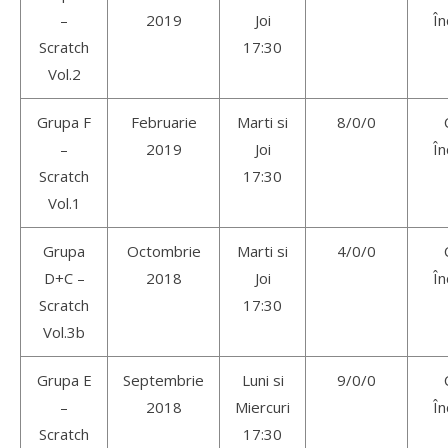
–
2019
Joi
În
Scratch
17:30
Vol.2
Grupa F
Februarie
Marti si
8/0/0
–
2019
Joi
În
Scratch
17:30
Vol.1
Grupa
Octombrie
Marti si
4/0/0
D+C –
2018
Joi
În
Scratch
17:30
Vol.3b
Grupa E
Septembrie
Luni si
9/0/0
–
2018
Miercuri
În
Scratch
17:30