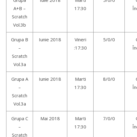
A+B –
17:30
În
Scratch
Vol.3b
Grupa B
Iunie 2018
Vineri
5/0/0
–
:17:30
În
Scratch
Vol.3a
Grupa A
Iunie 2018
Marti
8/0/0
–
17:30
În
Scratch
Vol.3a
Grupa C
Mai 2018
Marti
7/0/0
–
17:30
În
Scratch